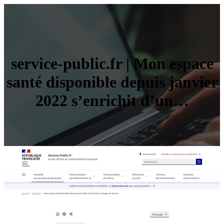
service-public.fr | Mon espace
santé disponible depuis janvier
2022 s’enrichit d’un…