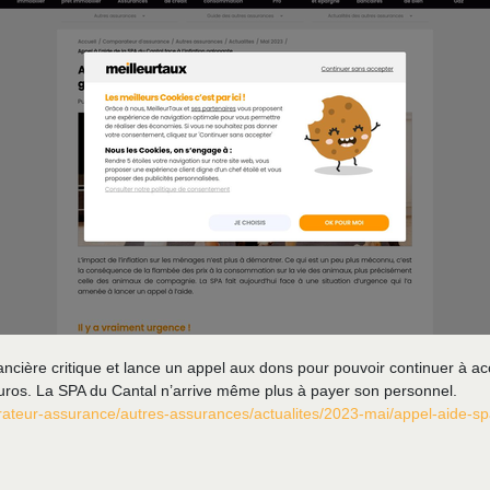
ancière critique et lance un appel aux dons pour pouvoir continuer à ac
uros. La SPA du Cantal n’arrive même plus à payer son personnel.
ateur-assurance/autres-assurances/actualites/2023-mai/appel-aide-spa-