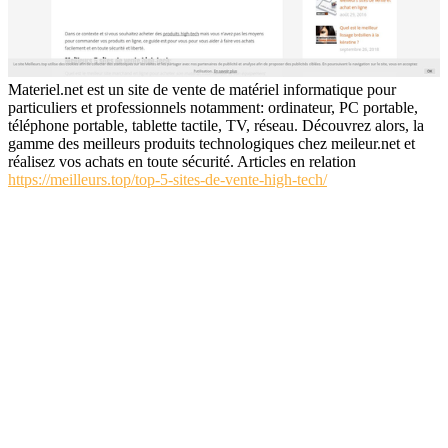
Materiel.net est un site de vente de matériel informatique pour
particuliers et professionnels notamment: ordinateur, PC portable,
téléphone portable, tablette tactile, TV, réseau. Découvrez alors, la
gamme des meilleurs produits technologiques chez meileur.net et
réalisez vos achats en toute sécurité. Articles en relation
https://meilleurs.top/top-5-sites-de-vente-high-tech/