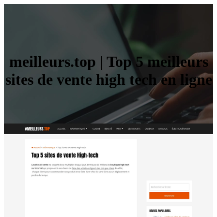
meilleurs.top | Top 5 meilleurs
sites de vente high tech en ligne