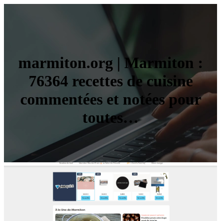
marmiton.org | Marmiton :
76364 recettes de cuisine
commentées et notées pour
toutes…