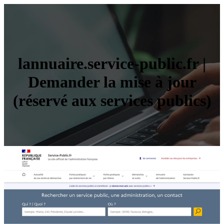
lannuaire.service-public.fr |
Demander la mise à jour
(réservé aux services publics)