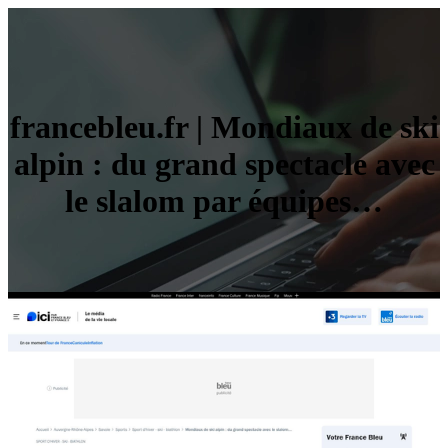
francebleu.fr | Mondiaux de ski
alpin : du grand spectacle avec
le slalom par équipes…